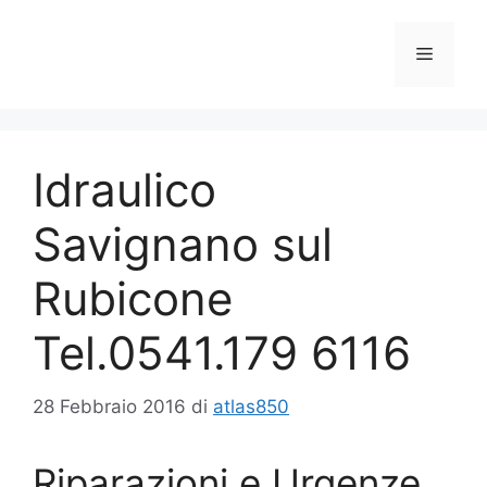
Vai
al
Menu
contenuto
Idraulico
Savignano sul
Rubicone
Tel.0541.179 6116
28 Febbraio 2016
di
atlas850
Riparazioni e Urgenze