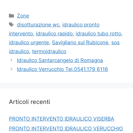
Categorie
Zone
Tag
disotturazione wc
,
idraulico pronto
intervento
,
idraulico rapido
,
idraulico tubo rotto
,
idraulico urgente
,
Savigliano sul Rubicone
,
sos
idraulico
,
termoidraulico
Idraulico Santarcangelo di Romagna
Idraulico Verrucchio Tel.0541.179 6116
Articoli recenti
PRONTO INTERVENTO IDRAULICO VISERBA
PRONTO INTERVENTO IDRAULICO VERUCCHIO