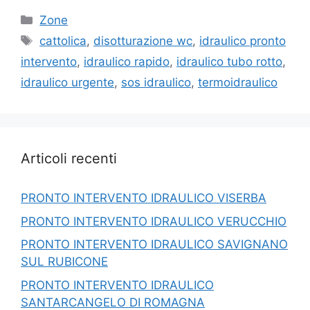
Categorie
Zone
Tag
cattolica
,
disotturazione wc
,
idraulico pronto
intervento
,
idraulico rapido
,
idraulico tubo rotto
,
idraulico urgente
,
sos idraulico
,
termoidraulico
Articoli recenti
PRONTO INTERVENTO IDRAULICO VISERBA
PRONTO INTERVENTO IDRAULICO VERUCCHIO
PRONTO INTERVENTO IDRAULICO SAVIGNANO
SUL RUBICONE
PRONTO INTERVENTO IDRAULICO
SANTARCANGELO DI ROMAGNA