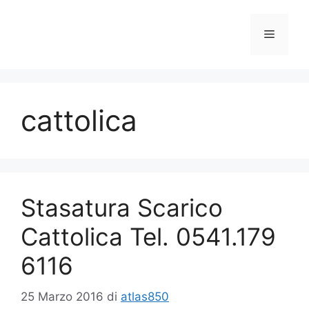
Vai
al
Menu
contenuto
cattolica
Stasatura Scarico
Cattolica Tel. 0541.179
6116
25 Marzo 2016
di
atlas850