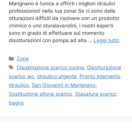
Marignano è l’unica a offrirti i migliori idraulici
professionisti nella tua zona! Se ci sono delle
otturazioni difficili da risolvere con un prodotto
chimico o uno sturalavandini, i nostri esperti
sono in grado di effettuare sul momento
disotturazioni con pompa ad alta …
Leggi tutto
Categorie
Zone
Tag
Disostruzione scarico cucina
,
Disotturazione
scarico wc
,
idraulico urgente
,
Pronto intervento
Idraulico
,
San Giovanni in Marignano
,
Sostituzione sifone scarico
,
Stasatura scarico
bagno