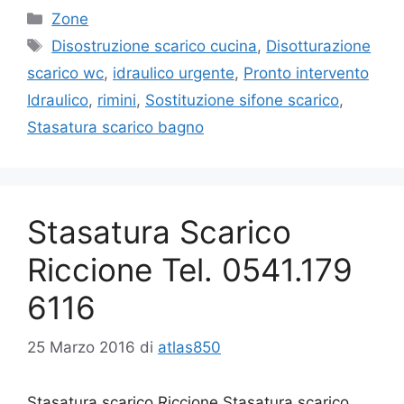
Categorie
Zone
Tag
Disostruzione scarico cucina
,
Disotturazione
scarico wc
,
idraulico urgente
,
Pronto intervento
Idraulico
,
rimini
,
Sostituzione sifone scarico
,
Stasatura scarico bagno
Stasatura Scarico
Riccione Tel. 0541.179
6116
25 Marzo 2016
di
atlas850
Stasatura scarico Riccione Stasatura scarico