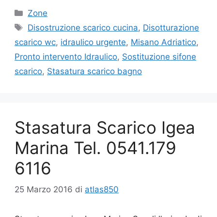
Categorie
Zone
Tag
Disostruzione scarico cucina
,
Disotturazione
scarico wc
,
idraulico urgente
,
Misano Adriatico
,
Pronto intervento Idraulico
,
Sostituzione sifone
scarico
,
Stasatura scarico bagno
Stasatura Scarico Igea
Marina Tel. 0541.179
6116
25 Marzo 2016
di
atlas850