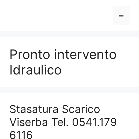
Vai
al
Menu
contenuto
Pronto intervento
Idraulico
Stasatura Scarico
Viserba Tel. 0541.179
6116