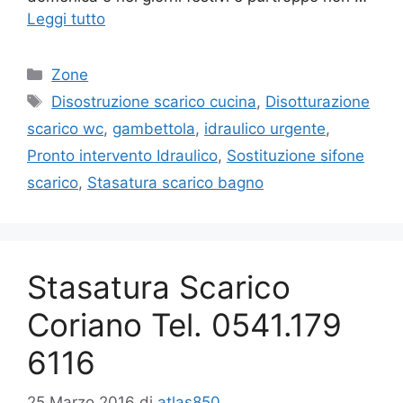
Leggi tutto
Categorie
Zone
Tag
Disostruzione scarico cucina
,
Disotturazione
scarico wc
,
gambettola
,
idraulico urgente
,
Pronto intervento Idraulico
,
Sostituzione sifone
scarico
,
Stasatura scarico bagno
Stasatura Scarico
Coriano Tel. 0541.179
6116
25 Marzo 2016
di
atlas850