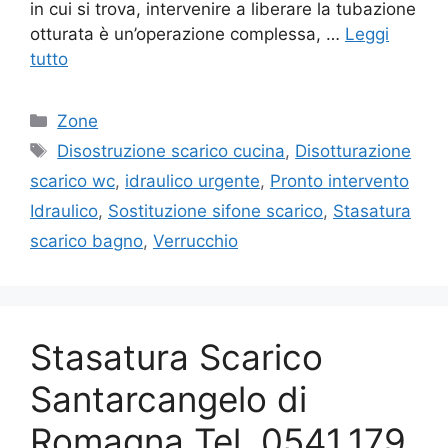
in cui si trova, intervenire a liberare la tubazione
otturata è un’operazione complessa, …
Leggi
tutto
Categorie
Zone
Tag
Disostruzione scarico cucina
,
Disotturazione
scarico wc
,
idraulico urgente
,
Pronto intervento
Idraulico
,
Sostituzione sifone scarico
,
Stasatura
scarico bagno
,
Verrucchio
Stasatura Scarico
Santarcangelo di
Romagna Tel. 0541.179