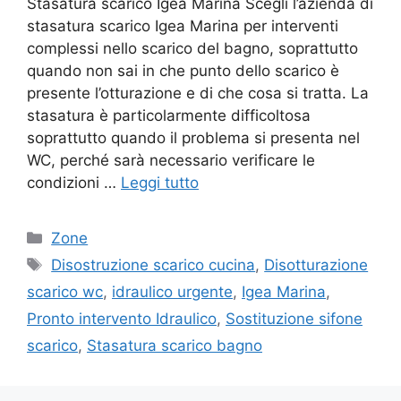
Stasatura scarico Igea Marina Scegli l’azienda di
stasatura scarico Igea Marina per interventi
complessi nello scarico del bagno, soprattutto
quando non sai in che punto dello scarico è
presente l’otturazione e di che cosa si tratta. La
stasatura è particolarmente difficoltosa
soprattutto quando il problema si presenta nel
WC, perché sarà necessario verificare le
condizioni …
Leggi tutto
Categorie
Zone
Tag
Disostruzione scarico cucina
,
Disotturazione
scarico wc
,
idraulico urgente
,
Igea Marina
,
Pronto intervento Idraulico
,
Sostituzione sifone
scarico
,
Stasatura scarico bagno