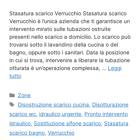
Stasatura scarico Verrucchio Stasatura scarico
Verrucchio è l’unica azienda che ti garantisce un
intervento mirato sulle tubazioni ostruite
presenti nello scarico a domicilio. Lo scarico può
trovarsi sotto il lavandino della cucina o del
bagno, oppure sotto i sanitari. Data la posizione
in cui si trova, intervenire a liberare la tubazione
otturata è un’operazione complessa, …
Leggi
tutto
Categorie
Zone
Tag
Disostruzione scarico cucina
,
Disotturazione
scarico wc
,
idraulico urgente
,
Pronto intervento
Idraulico
,
Sostituzione sifone scarico
,
Stasatura
scarico bagno
,
Verrucchio